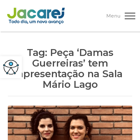
Pular
para
Menu
o
conteúdo
Tag:
Peça ‘Damas
Guerreiras’ tem
apresentação na Sala
Mário Lago