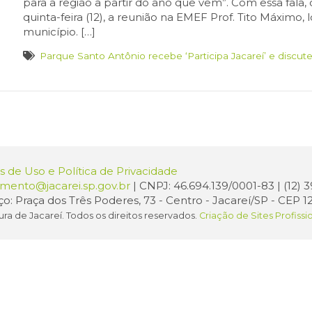
para a região a partir do ano que vem”. Com essa fala, 
quinta-feira (12), a reunião na EMEF Prof. Tito Máximo,
município. […]
Parque Santo Antônio recebe ‘Participa Jacareí’ e discut
 de Uso e Política de Privacidade
amento@jacarei.sp.gov.br
| CNPJ: 46.694.139/0001-83 | (12)
o: Praça dos Três Poderes, 73 - Centro - Jacareí/SP - CEP 1
ura de Jacareí. Todos os direitos reservados.
Criação de Sites Profissi