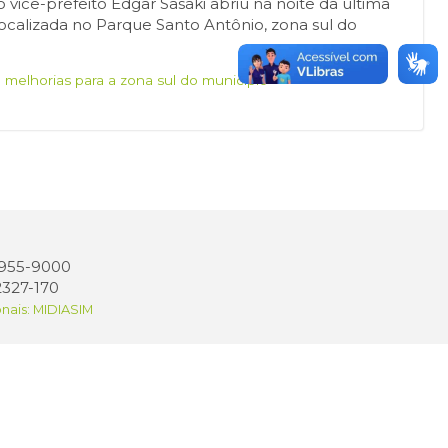
o vice-prefeito Edgar Sasaki abriu na noite da última
 localizada no Parque Santo Antônio, zona sul do
e melhorias para a zona sul do município
 3955-9000
2327-170
onais: MIDIASIM