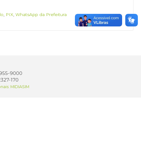
do
,
PIX
,
WhatsApp da Prefeitura
 3955-9000
2327-170
onais: MIDIASIM