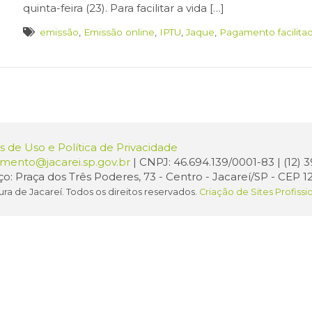
quinta-feira (23). Para facilitar a vida […]
emissão
,
Emissão online
,
IPTU
,
Jaque
,
Pagamento facilita
 de Uso e Política de Privacidade
amento@jacarei.sp.gov.br
| CNPJ: 46.694.139/0001-83 | (12)
o: Praça dos Três Poderes, 73 - Centro - Jacareí/SP - CEP 1
ura de Jacareí. Todos os direitos reservados.
Criação de Sites Profissi