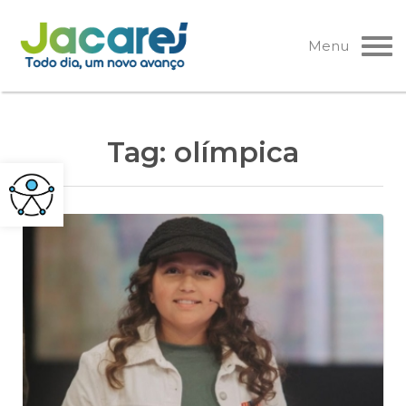
Pular
para
Menu
o
conteúdo
Tag:
olímpica