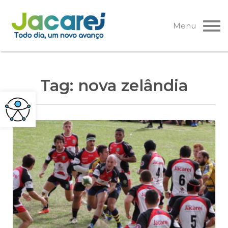
Pular
para
Menu
o
conteúdo
Tag:
nova zelândia