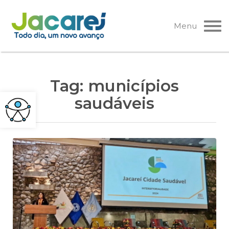
Pular
para
Menu
o
conteúdo
Tag:
municípios
saudáveis