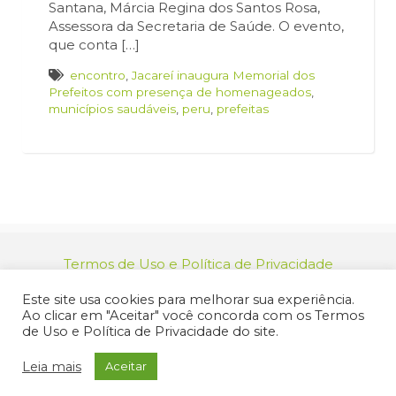
Santana, Márcia Regina dos Santos Rosa,
Assessora da Secretaria de Saúde. O evento,
que conta […]
encontro
,
Jacareí inaugura Memorial dos
Prefeitos com presença de homenageados
,
municípios saudáveis
,
peru
,
prefeitas
Termos de Uso e Política de Privacidade
relacionamento@jacarei.sp.gov.br
| CNPJ:
Este site usa cookies para melhorar sua experiência.
46.694.139/0001-83 | (12) 3955-9000
Ao clicar em "Aceitar" você concorda com os Termos
Endereço: Praça dos Três Poderes, 73 - Centro -
de Uso e Política de Privacidade do site.
Jacareí/SP - CEP 12327-170
© 2025 Prefeitura de Jacareí. Todos os direitos reservados.
Leia mais
Aceitar
Criação de Sites Profissionais: MIDIASIM