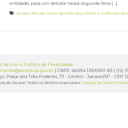
entidade, para um debate nesta segunda-feira […]
Jacareí discute como abordar luto
,
morte e violência nas 
 de Uso e Política de Privacidade
amento@jacarei.sp.gov.br
| CNPJ: 46.694.139/0001-83 | (12)
o: Praça dos Três Poderes, 73 - Centro - Jacareí/SP - CEP 1
ura de Jacareí. Todos os direitos reservados.
Criação de Sites Profissi