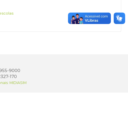
escolas
 3955-9000
2327-170
onais: MIDIASIM