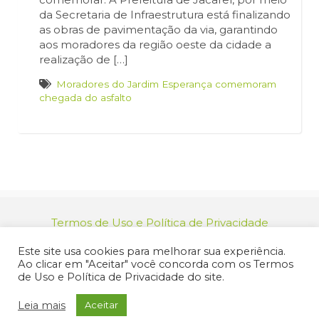
da Secretaria de Infraestrutura está finalizando
as obras de pavimentação da via, garantindo
aos moradores da região oeste da cidade a
realização de […]
Moradores do Jardim Esperança comemoram
chegada do asfalto
Termos de Uso e Política de Privacidade
relacionamento@jacarei.sp.gov.br
| CNPJ:
Este site usa cookies para melhorar sua experiência.
46.694.139/0001-83 | (12) 3955-9000
Ao clicar em "Aceitar" você concorda com os Termos
Endereço: Praça dos Três Poderes, 73 - Centro -
de Uso e Política de Privacidade do site.
Jacareí/SP - CEP 12327-170
© 2025 Prefeitura de Jacareí. Todos os direitos reservados.
Leia mais
Aceitar
Criação de Sites Profissionais: MIDIASIM