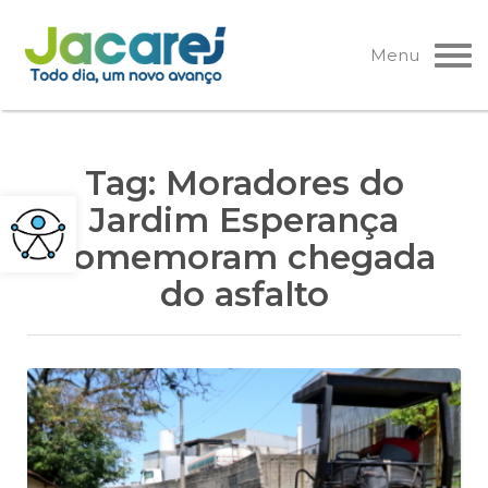
Pular
para
Menu
o
conteúdo
Tag:
Moradores do
Jardim Esperança
comemoram chegada
do asfalto