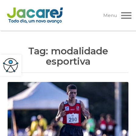
Pular
para
Menu
o
conteúdo
Tag:
modalidade
esportiva