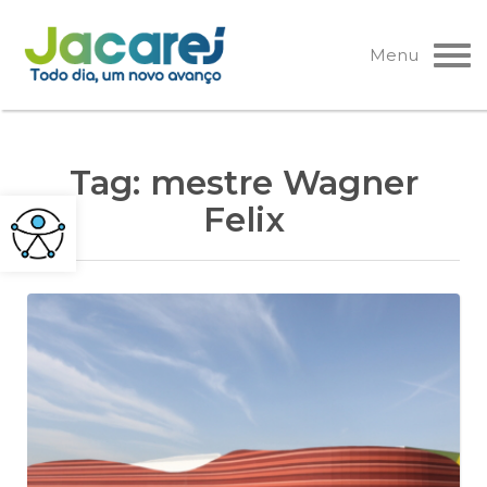
Pular
para
Menu
o
conteúdo
Tag:
mestre Wagner
Felix