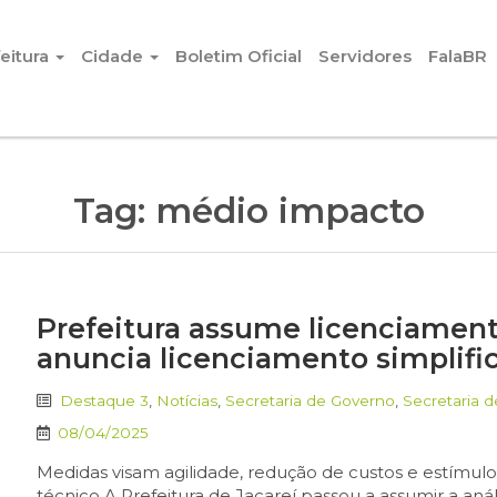
eitura
Cidade
Boletim Oficial
Servidores
FalaBR
Tag:
médio impacto
Prefeitura assume licenciamen
anuncia licenciamento simplifi
Destaque 3
,
Notícias
,
Secretaria de Governo
,
Secretaria 
08/04/2025
Medidas visam agilidade, redução de custos e estímulo
técnico A Prefeitura de Jacareí passou a assumir a an