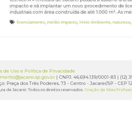
impacto e irá implantar um novo procedimento de lice
industriais com área construída de até 1.000 m². As me
licenciamento
,
médio impacto
,
Meio Ambiente
,
natureza
 de Uso e Política de Privacidade
amento@jacarei.sp.gov.br
| CNPJ: 46.694.139/0001-83 | (12)
o: Praça dos Três Poderes, 73 - Centro - Jacareí/SP - CEP 1
ura de Jacareí. Todos os direitos reservados.
Criação de Sites Profissi