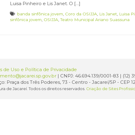
Luisa Pinheiro e Lis Janet. O […]
banda sinfônica jovem
,
Coro da OSIJJA
,
Lis Janet
,
Luisa P
sinfônica jovem
,
OSIJJA
,
Teatro Municipal Ariano Suassuna
 de Uso e Política de Privacidade
amento@jacarei.sp.gov.br
| CNPJ: 46.694.139/0001-83 | (12)
o: Praça dos Três Poderes, 73 - Centro - Jacareí/SP - CEP 1
ura de Jacareí. Todos os direitos reservados.
Criação de Sites Profissi