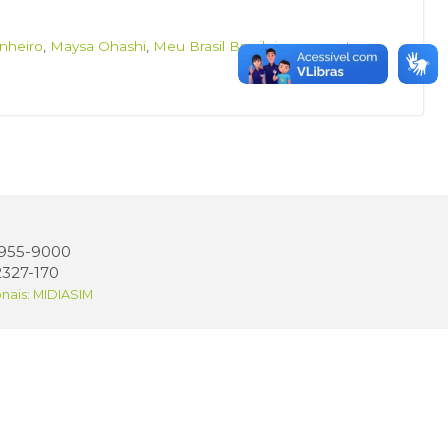
inheiro
,
Maysa Ohashi
,
Meu Brasil Brasileiro
,
orquestra
 3955-9000
2327-170
onais: MIDIASIM