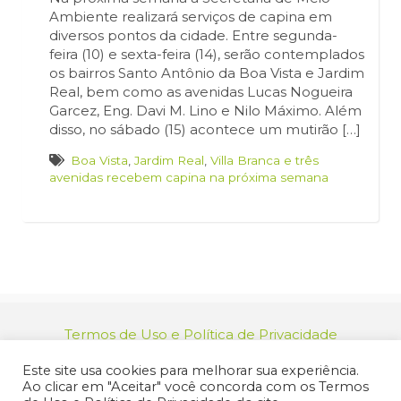
Ambiente realizará serviços de capina em
diversos pontos da cidade. Entre segunda-
feira (10) e sexta-feira (14), serão contemplados
os bairros Santo Antônio da Boa Vista e Jardim
Real, bem como as avenidas Lucas Nogueira
Garcez, Eng. Davi M. Lino e Nilo Máximo. Além
disso, no sábado (15) acontece um mutirão […]
Boa Vista
,
Jardim Real
,
Villa Branca e três
avenidas recebem capina na próxima semana
Termos de Uso e Política de Privacidade
relacionamento@jacarei.sp.gov.br
| CNPJ:
Este site usa cookies para melhorar sua experiência.
46.694.139/0001-83 | (12) 3955-9000
Ao clicar em "Aceitar" você concorda com os Termos
Endereço: Praça dos Três Poderes, 73 - Centro -