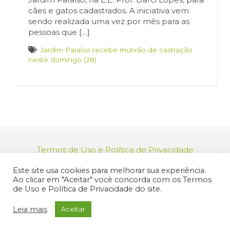
cães e gatos cadastrados. A iniciativa vem
sendo realizada uma vez por mês para as
pessoas que […]
Jardim Paraíso recebe mutirão de castração
neste domingo (28)
Termos de Uso e Política de Privacidade
relacionamento@jacarei.sp.gov.br
| CNPJ:
Este site usa cookies para melhorar sua experiência.
46.694.139/0001-83 | (12) 3955-9000
Ao clicar em "Aceitar" você concorda com os Termos
Endereço: Praça dos Três Poderes, 73 - Centro -
de Uso e Política de Privacidade do site.
Jacareí/SP - CEP 12327-170
© 2025 Prefeitura de Jacareí. Todos os direitos reservados.
Leia mais
Aceitar
Criação de Sites Profissionais: MIDIASIM