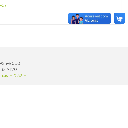
Vale
 3955-9000
2327-170
onais: MIDIASIM