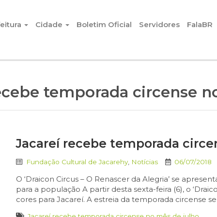
eitura
Cidade
Boletim Oficial
Servidores
FalaBR
recebe temporada circense n
Jacareí recebe temporada circe
Fundação Cultural de Jacarehy
,
Notícias
06/07/2018
O ‘Draicon Circus – O Renascer da Alegria’ se apresent
para a população A partir desta sexta-feira (6), o ‘Draic
cores para Jacareí. A estreia da temporada circense ser
Jacareí recebe temporada circense no mês de julho