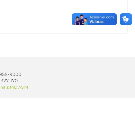
 3955-9000
2327-170
onais: MIDIASIM