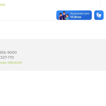
list
 3955-9000
2327-170
onais: MIDIASIM