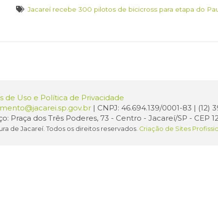
Jacareí recebe 300 pilotos de bicicross para etapa do Pau
 de Uso e Política de Privacidade
amento@jacarei.sp.gov.br
| CNPJ: 46.694.139/0001-83 | (12)
o: Praça dos Três Poderes, 73 - Centro - Jacareí/SP - CEP 1
ura de Jacareí. Todos os direitos reservados.
Criação de Sites Profissi