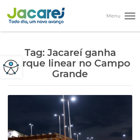
Pular
para
Menu
o
conteúdo
Tag:
Jacareí ganha
parque linear no Campo
Grande