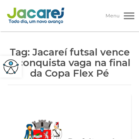
Pular
para
Menu
o
conteúdo
Tag:
Jacareí futsal vence
e conquista vaga na final
da Copa Flex Pé