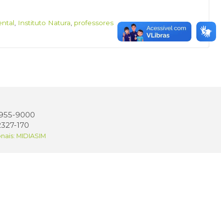
ntal
,
Instituto Natura
,
professores
 3955-9000
2327-170
onais: MIDIASIM