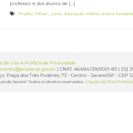
professor e dos alunos de […]
“Projeto Trilhas”
,
curso
,
Educação Infantil
,
ensino fundame
 de Uso e Política de Privacidade
amento@jacarei.sp.gov.br
| CNPJ: 46.694.139/0001-83 | (12)
o: Praça dos Três Poderes, 73 - Centro - Jacareí/SP - CEP 1
ura de Jacareí. Todos os direitos reservados.
Criação de Sites Profissi