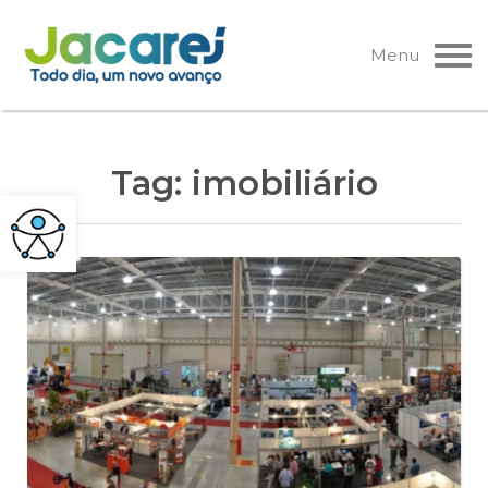
Pular
para
Menu
o
conteúdo
Tag:
imobiliário