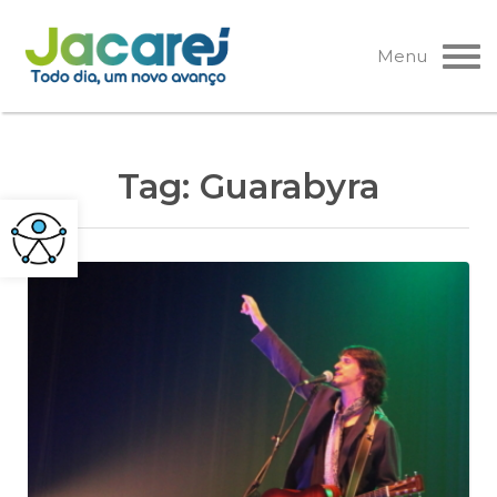
Pular
para
Menu
o
conteúdo
Tag:
Guarabyra