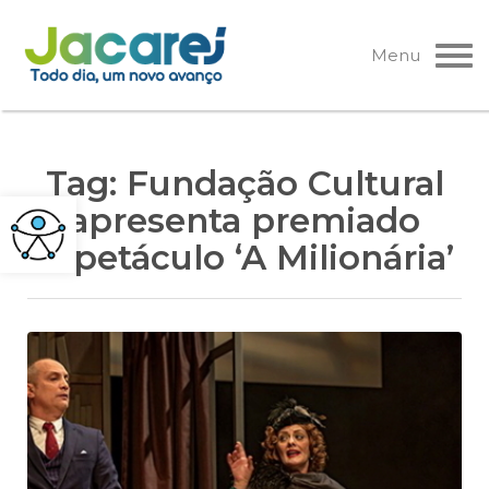
Pular
para
Menu
o
conteúdo
Tag:
Fundação Cultural
apresenta premiado
espetáculo ‘A Milionária’