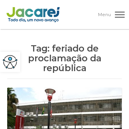
Pular
para
Menu
o
conteúdo
Tag:
feriado de
proclamação da
república