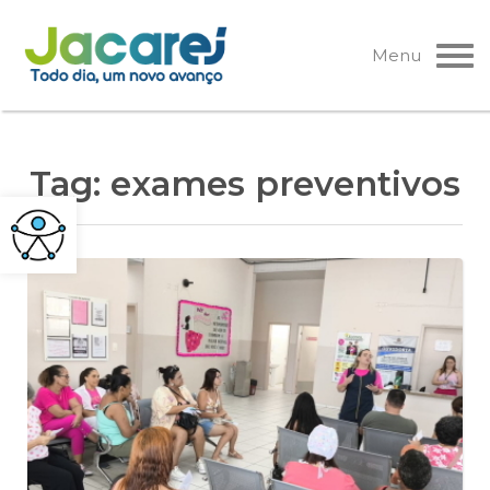
Pular
para
Menu
o
conteúdo
Tag:
exames preventivos