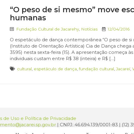
“O peso de si mesmo” move esc
humanas
Fundação Cultural de Jacarehy
,
Notícias
12/04/2016
O espetáculo de dança contemporânea “O peso de si 
(Instituto de Orientação Artística) Cia de Dança chega
3595) nesta sexta-feira (15). A apresentação começa às
individuais custam entre R$ 38 (inteira) e R$ […]
cultural
,
espetáculo de dança
,
fundação cultural
,
Jacareí
,
 de Uso e Política de Privacidade
amento@jacarei.sp.gov.br
| CNPJ: 46.694.139/0001-83 | (12)
o: Praça dos Três Poderes, 73 - Centro - Jacareí/SP - CEP 1