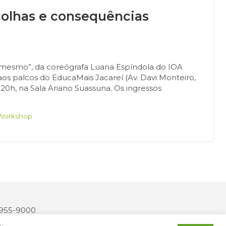
olhas e consequências
mesmo”, da coreógrafa Luana Espíndola do IOA
 aos palcos do EducaMais Jacareí (Av. Davi Monteiro,
 20h, na Sala Ariano Suassuna. Os ingressos
Workshop
 3955-9000
2327-170