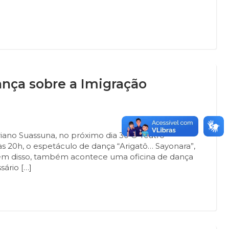
ança sobre a Imigração
iano Suassuna, no próximo dia 30 O Teatro
s 20h, o espetáculo de dança “Arigatô… Sayonara”,
 Além disso, também acontece uma oficina de dança
ário […]