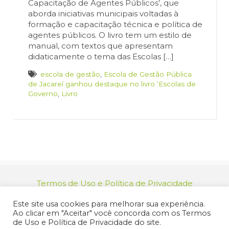
Capacitação de Agentes Públicos’, que
aborda iniciativas municipais voltadas à
formação e capacitação técnica e política de
agentes públicos. O livro tem um estilo de
manual, com textos que apresentam
didaticamente o tema das Escolas […]
escola de gestão
,
Escola de Gestão Pública
de Jacareí ganhou destaque no livro ‘Escolas de
Governo
,
Livro
Termos de Uso e Política de Privacidade
relacionamento@jacarei.sp.gov.br
| CNPJ:
Este site usa cookies para melhorar sua experiência.
46.694.139/0001-83 | (12) 3955-9000
Ao clicar em "Aceitar" você concorda com os Termos
Endereço: Praça dos Três Poderes, 73 - Centro -
de Uso e Política de Privacidade do site.
Jacareí/SP - CEP 12327-170