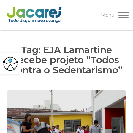
Pular
para
Menu
o
conteúdo
Tag:
EJA Lamartine
recebe projeto “Todos
contra o Sedentarismo”