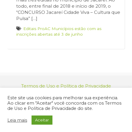
todo, entre final de 2018 e início de 2019, o
“CONCURSO Jacareí Cidade Viva – Cultura que
Pulsa” […]
Editais ProAC Municípios estão com as
inscrições abertas até 3 de junho
Termos de Uso e Política de Privacidade
relacionamento@jacarei.sp.gov.br
| CNPJ:
Este site usa cookies para melhorar sua experiência.
46.694.139/0001-83 | (12) 3955-9000
Ao clicar em "Aceitar" você concorda com os Termos
Endereço: Praça dos Três Poderes, 73 - Centro -
de Uso e Política de Privacidade do site.
Jacareí/SP - CEP 12327-170
© 2025 Prefeitura de Jacareí. Todos os direitos reservados.
Leia mais
Aceitar
Criação de Sites Profissionais: MIDIASIM