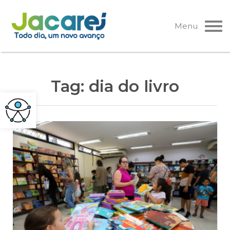
Pular
para
Menu
o
conteúdo
Tag:
dia do livro