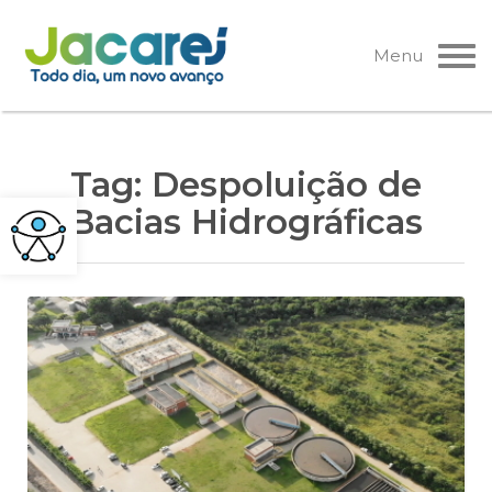
Pular
para
Menu
o
conteúdo
Tag:
Despoluição de
Bacias Hidrográficas