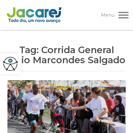
Pular
para
Menu
o
conteúdo
Tag:
Corrida General
Júlio Marcondes Salgado