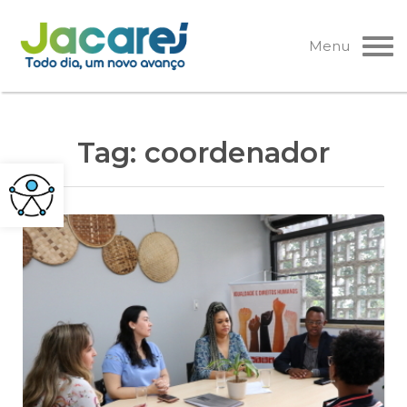
Pular
para
Menu
o
conteúdo
Tag:
coordenador