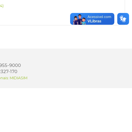
4)
 3955-9000
2327-170
onais: MIDIASIM