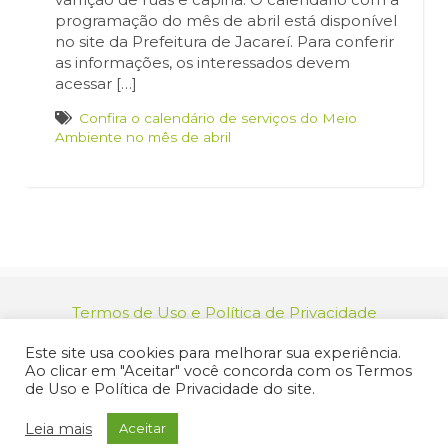
programação do mês de abril está disponível
no site da Prefeitura de Jacareí. Para conferir
as informações, os interessados devem
acessar […]
Confira o calendário de serviços do Meio
Ambiente no mês de abril
Termos de Uso e Política de Privacidade
relacionamento@jacarei.sp.gov.br
| CNPJ:
Este site usa cookies para melhorar sua experiência.
46.694.139/0001-83 | (12) 3955-9000
Ao clicar em "Aceitar" você concorda com os Termos
Endereço: Praça dos Três Poderes, 73 - Centro -
de Uso e Política de Privacidade do site.
Jacareí/SP - CEP 12327-170
© 2025 Prefeitura de Jacareí. Todos os direitos reservados.
Leia mais
Aceitar
Criação de Sites Profissionais: MIDIASIM