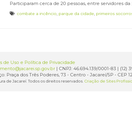
Participaram cerca de 20 pessoas, entre servidores da 
combate a incêncio
,
parque da cidade
,
primeiros socorro
 de Uso e Política de Privacidade
amento@jacarei.sp.gov.br
| CNPJ: 46.694.139/0001-83 | (12)
o: Praça dos Três Poderes, 73 - Centro - Jacareí/SP - CEP 1
ura de Jacareí. Todos os direitos reservados.
Criação de Sites Profissi