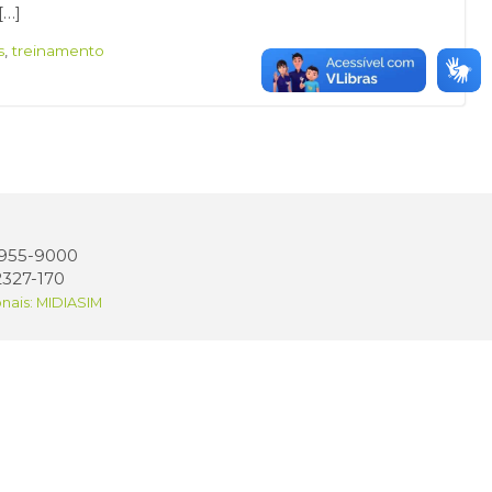
[…]
s
,
treinamento
 3955-9000
2327-170
onais: MIDIASIM