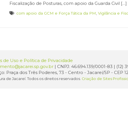
Fiscalização de Posturas, com apoio da Guarda Civil […]
com apoio da GCM e Força Tática da PM
,
Vigilância e Fi
 de Uso e Política de Privacidade
amento@jacarei.sp.gov.br
| CNPJ: 46.694.139/0001-83 | (12)
o: Praça dos Três Poderes, 73 - Centro - Jacareí/SP - CEP 1
ura de Jacareí. Todos os direitos reservados.
Criação de Sites Profissi