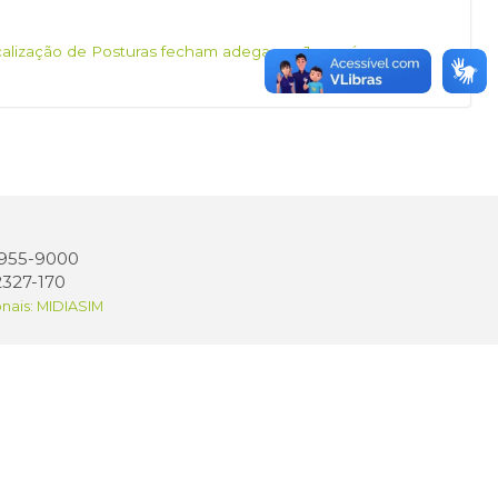
scalização de Posturas fecham adega em Jacareí
 3955-9000
2327-170
onais: MIDIASIM