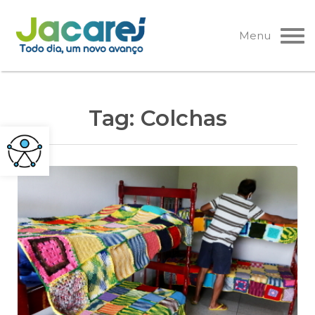
Pular
para
Menu
o
conteúdo
Tag:
Colchas