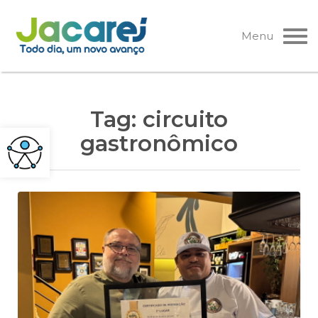
Pular
para
Menu
o
conteúdo
Tag:
circuito
gastronômico