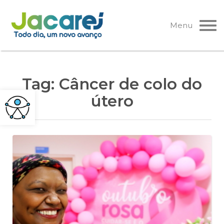
Pular
para
Menu
o
conteúdo
Tag:
Câncer de colo do
útero