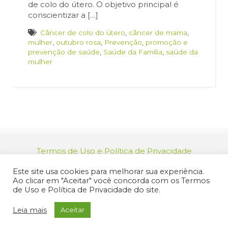
de colo do útero. O objetivo principal é
conscientizar a […]
Câncer de colo do útero
,
câncer de mama
,
mulher
,
outubro rosa
,
Prevenção
,
promoção e
prevenção de saúde
,
Saúde da Família
,
saúde da
mulher
Termos de Uso e Política de Privacidade
relacionamento@jacarei.sp.gov.br
| CNPJ:
Este site usa cookies para melhorar sua experiência.
46.694.139/0001-83 | (12) 3955-9000
Ao clicar em "Aceitar" você concorda com os Termos
Endereço: Praça dos Três Poderes, 73 - Centro -
de Uso e Política de Privacidade do site.
Jacareí/SP - CEP 12327-170
© 2025 Prefeitura de Jacareí. Todos os direitos reservados.
Leia mais
Aceitar
Criação de Sites Profissionais: MIDIASIM