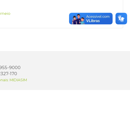
orneio
 3955-9000
2327-170
onais: MIDIASIM