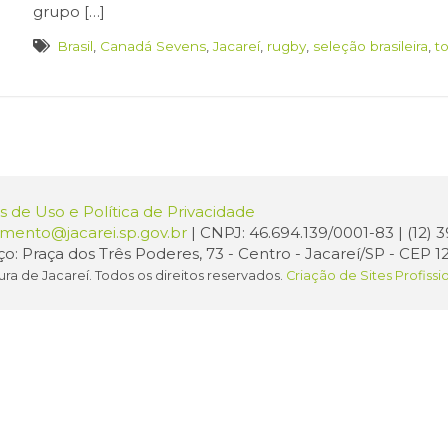
grupo […]
Brasil
,
Canadá Sevens
,
Jacareí
,
rugby
,
seleção brasileira
,
t
 de Uso e Política de Privacidade
amento@jacarei.sp.gov.br
| CNPJ: 46.694.139/0001-83 | (12)
o: Praça dos Três Poderes, 73 - Centro - Jacareí/SP - CEP 1
ura de Jacareí. Todos os direitos reservados.
Criação de Sites Profissi