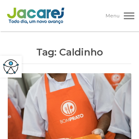
Pular
para
Menu
o
conteúdo
Tag:
Caldinho