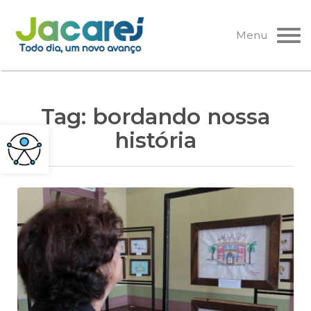
Pular
para
Menu
o
conteúdo
Tag:
bordando nossa
história