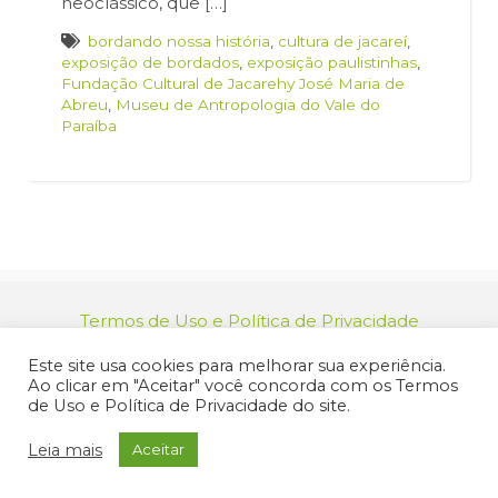
neoclássico, que […]
bordando nossa história
,
cultura de jacareí
,
exposição de bordados
,
exposição paulistinhas
,
Fundação Cultural de Jacarehy José Maria de
Abreu
,
Museu de Antropologia do Vale do
Paraíba
Termos de Uso e Política de Privacidade
relacionamento@jacarei.sp.gov.br
| CNPJ:
Este site usa cookies para melhorar sua experiência.
46.694.139/0001-83 | (12) 3955-9000
Ao clicar em "Aceitar" você concorda com os Termos
Endereço: Praça dos Três Poderes, 73 - Centro -
de Uso e Política de Privacidade do site.
Jacareí/SP - CEP 12327-170
© 2025 Prefeitura de Jacareí. Todos os direitos reservados.
Leia mais
Aceitar
Criação de Sites Profissionais: MIDIASIM