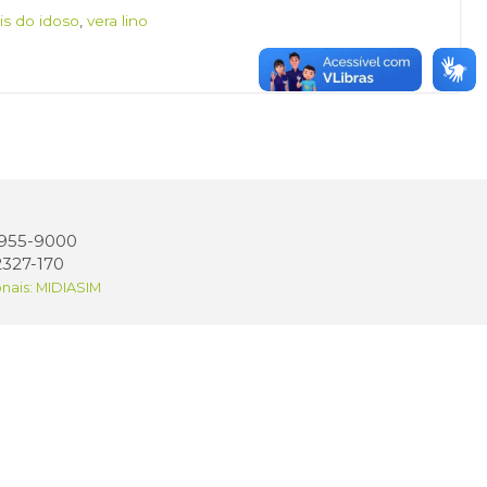
is do idoso
,
vera lino
 3955-9000
2327-170
onais: MIDIASIM