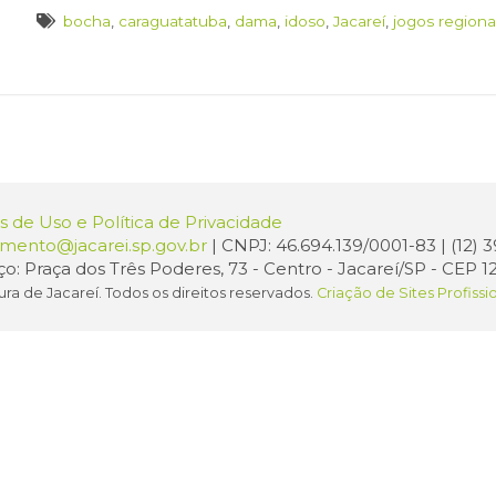
bocha
,
caraguatatuba
,
dama
,
idoso
,
Jacareí
,
jogos regiona
 de Uso e Política de Privacidade
amento@jacarei.sp.gov.br
| CNPJ: 46.694.139/0001-83 | (12)
o: Praça dos Três Poderes, 73 - Centro - Jacareí/SP - CEP 1
ura de Jacareí. Todos os direitos reservados.
Criação de Sites Profissi