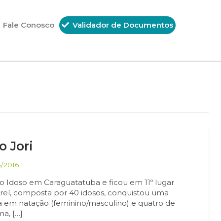
Fale Conosco
Validador de Documentos
o Jori
/2016
do Idoso em Caraguatatuba e ficou em 11º lugar
areí, composta por 40 idosos, conquistou uma
 em natação (feminino/masculino) e quatro de
a, […]