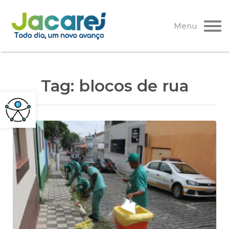
Pular
para
Menu
o
conteúdo
Tag:
blocos de rua