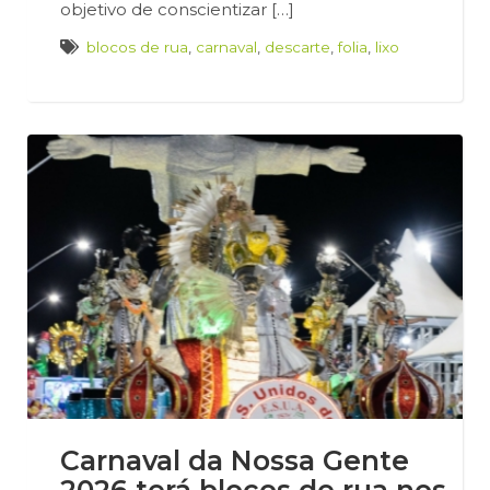
objetivo de conscientizar […]
blocos de rua
,
carnaval
,
descarte
,
folia
,
lixo
Carnaval da Nossa Gente