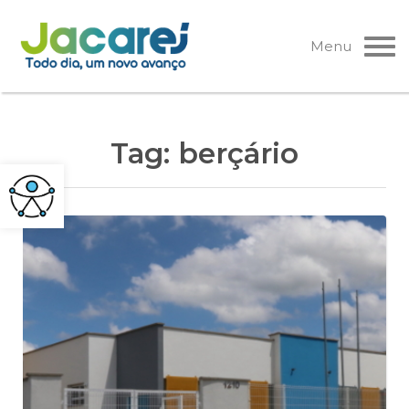
Pular
para
Menu
o
conteúdo
Tag:
berçário