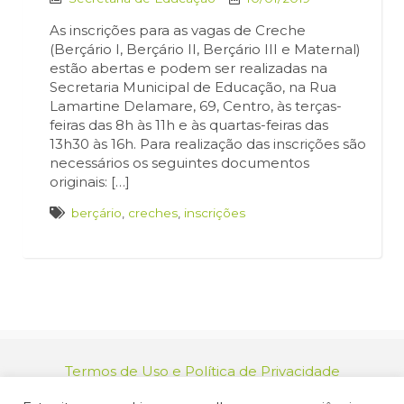
As inscrições para as vagas de Creche
(Berçário I, Berçário II, Berçário III e Maternal)
estão abertas e podem ser realizadas na
Secretaria Municipal de Educação, na Rua
Lamartine Delamare, 69, Centro, às terças-
feiras das 8h às 11h e às quartas-feiras das
13h30 às 16h. Para realização das inscrições são
necessários os seguintes documentos
originais: […]
berçário
,
creches
,
inscrições
Termos de Uso e Política de Privacidade
relacionamento@jacarei.sp.gov.br
| CNPJ: