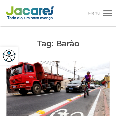
Pular
para
Menu
o
conteúdo
Tag:
Barão