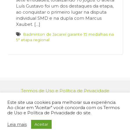
Luís Gustavo foi um dos destaques da etapa,
ao conquistar o primeiro lugar na disputa
individual SMD e na dupla com Marcus
Xaubet. […]
Badminton de Jacareí garante 15 medalhas na
5ª etapa regional
Termos de Uso e Política de Privacidade
relacionamento@jacarei.sp.gov.br
| CNPJ:
Este site usa cookies para melhorar sua experiência.
46.694.139/0001-83 | (12) 3955-9000
Ao clicar em "Aceitar" você concorda com os Termos
Endereço: Praça dos Três Poderes, 73 - Centro -
de Uso e Política de Privacidade do site.
Jacareí/SP - CEP 12327-170
© 2025 Prefeitura de Jacareí. Todos os direitos reservados.
Leia mais
Aceitar
Criação de Sites Profissionais: MIDIASIM