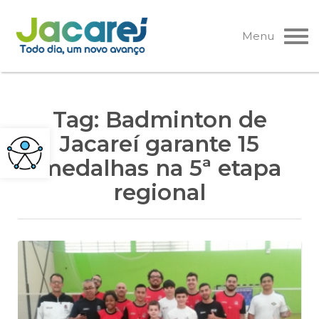
Pular
para
Menu
o
conteúdo
Tag:
Badminton de
Jacareí garante 15
medalhas na 5ª etapa
regional