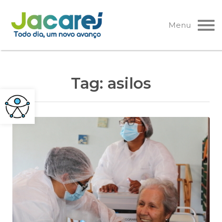
Pular
para
Menu
o
conteúdo
Tag:
asilos