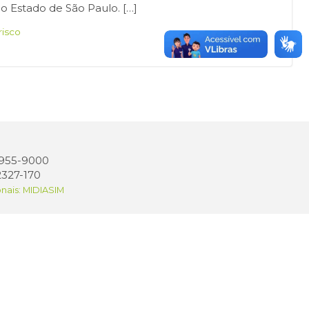
do Estado de São Paulo. […]
risco
 3955-9000
2327-170
onais: MIDIASIM