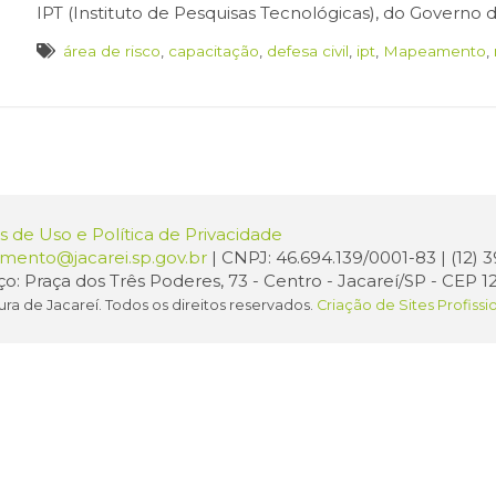
IPT (Instituto de Pesquisas Tecnológicas), do Governo 
área de risco
,
capacitação
,
defesa civil
,
ipt
,
Mapeamento
,
 de Uso e Política de Privacidade
amento@jacarei.sp.gov.br
| CNPJ: 46.694.139/0001-83 | (12)
o: Praça dos Três Poderes, 73 - Centro - Jacareí/SP - CEP 1
ura de Jacareí. Todos os direitos reservados.
Criação de Sites Profissi